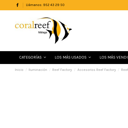
Llámanos: 952 43 29 50
LOS MÁS VEND
CATEGORÍAS
LOS MÁS USADOS
Inicio
Iluminación
Reef Factory
Accesorios Reef Factory
Reef