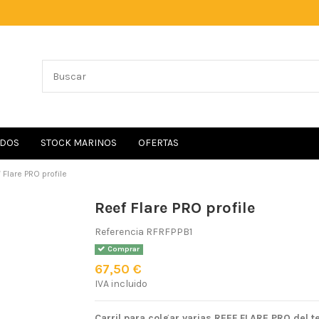
IDOS
STOCK MARINOS
OFERTAS
 Flare PRO profile
Reef Flare PRO profile
Referencia
RFRFPPB1
Comprar
67,50 €
IVA incluido
Carril para colgar varias REEF FLARE PRO del t