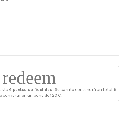
redeem
hasta
6
puntos de fidelidad
. Su carrito contendrá un total
6
e convertir en un bono de
1,20 €
.