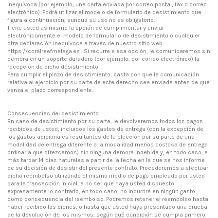
inequívoca (por ejemplo, una carta enviada por correo postal, fax o correo
electrónico). Podrá utilizar el modelo de formulario de desistimiento que
figura a continuación, aunque su uso no es obligatorio.
Tiene usted asimismo la opción de cumplimentar y enviar
electrónicamente el modelo de formulario de desistimiento o cualquier
otra declaración inequívoca a través de nuestro sitio web
https://coralreefmalaga.es . Si recurre a esa opción, le comunicaremos sin
demora en un soporte duradero (por ejemplo, por correo electrónico) la
recepción de dicho desistimiento
Para cumplir el plazo de desistimiento, basta con que la comunicación
relativa al ejercicio por su parte de este derecho sea enviada antes de que
venza el plazo correspondiente.
Consecuencias del desistimiento
En caso de desistimiento por su parte, le devolveremos todos los pagos
recibidos de usted, incluidos los gastos de entrega (con la excepción de
los gastos adicionales resultantes de la elección por su parte de una
modalidad de entrega diferente a la modalidad menos costosa de entrega
ordinaria que ofrezcamos) sin ninguna demora indebida y, en todo caso, a
más tardar 14 días naturales a partir de la fecha en la que se nos informe
de su decisión de desistir del presente contrato. Procederemos a efectuar
dicho reembolso utilizando el mismo medio de pago empleado por usted
para la transacción inicial, a no ser que haya usted dispuesto
expresamente lo contrario; en todo caso, no incurrirá en ningún gasto
como consecuencia del reembolso. Podremos retener el reembolso hasta
haber recibido los bienes, o hasta que usted haya presentado una prueba
de la devolución de los mismos, según qué condición se cumpla primero.