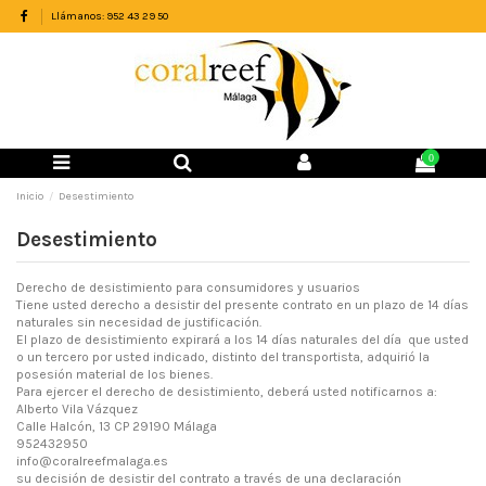
Llámanos: 952 43 29 50
0
Inicio
Desestimiento
Desestimiento
Derecho de desistimiento para consumidores y usuarios
Tiene usted derecho a desistir del presente contrato en un plazo de 14 días
naturales sin necesidad de justificación.
El plazo de desistimiento expirará a los 14 días naturales del día que usted
o un tercero por usted indicado, distinto del transportista, adquirió la
posesión material de los bienes.
Para ejercer el derecho de desistimiento, deberá usted notificarnos a:
Alberto Vila Vázquez
Calle Halcón, 13 CP 29190 Málaga
952432950
info@coralreefmalaga.es
su decisión de desistir del contrato a través de una declaración