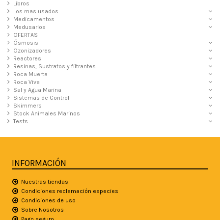
Libros
Los mas usados
Medicamentos
Medusarios
OFERTAS
Ósmosis
Ozonizadores
Reactores
Resinas, Sustratos y filtrantes
Roca Muerta
Roca Viva
Sal y Agua Marina
Sistemas de Control
Skimmers
Stock Animales Marinos
Tests
INFORMACIÓN
Nuestras tiendas
Condiciones reclamación especies
Condiciones de uso
Sobre Nosotros
Pago seguro