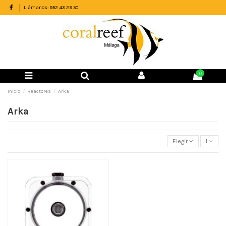
Llámanos: 952 43 29 50
0
Inicio
Reactores
Arka
Arka
Elegir
1