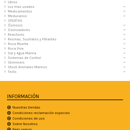
Libros
Los mas usados
Medicamentos
Medusarios
OFERTAS
Ósmosis
Ozonizadores
Reactores
Resinas, Sustratos y filtrantes
Roca Muerta
Roca Viva
Sal y Agua Marina
Sistemas de Control
Skimmers
Stock Animales Marinos
Tests
INFORMACIÓN
Nuestras tiendas
Condiciones reclamación especies
Condiciones de uso
Sobre Nosotros
Pago seguro