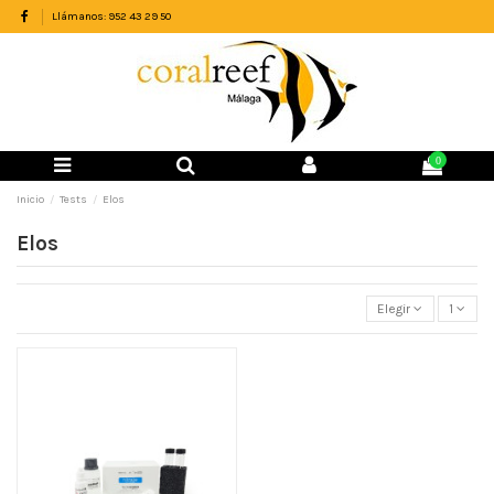
Llámanos: 952 43 29 50
0
Inicio
Tests
Elos
Elos
Elegir
1