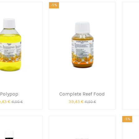
-5%
Polypop
Complete Reef Food
,43 €
39,43 €
41,50 €
41,50 €
-5%