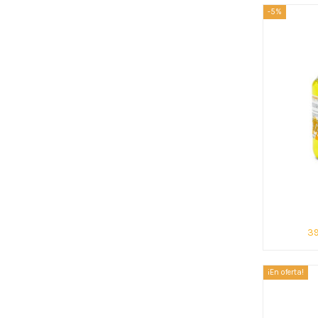
-5%
39
¡En oferta!