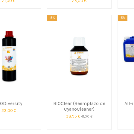
21,00 €
25,00 €
-5%
-5%
ODiversity
BIOClear (Reemplazo de
All-
CyanoCleaner)
23,00 €
38,95 €
41,00 €