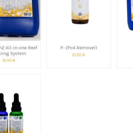
h2 All-in-one Reef
P- (Po4 Remover)
ping System
21,50 €
19,50 €