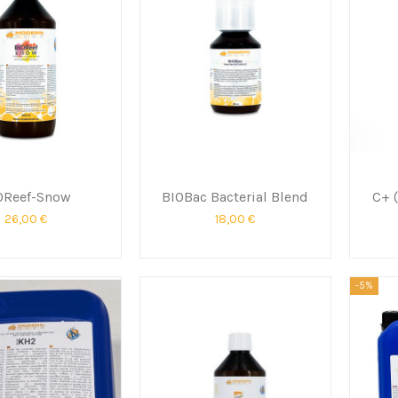
OReef-Snow
BIOBac Bacterial Blend
C+ 
26,00 €
18,00 €
-5%