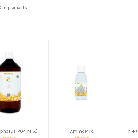
 Complements
sphorus PO4 MIX)
AmmoMix
N+ 