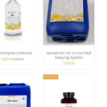
(Complex Carbons)
Garrafa kh1 All-in-one Reef
Keeping System
24,23 €
25,50 €
19,50 €
¡En oferta!