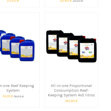
23,00 €
30,40 €
32,00 €
in-one Reef Keeping
All-in-one Proportional
System
Consumption Reef-
Keeping System 4x5 litros
74,10 €
78,00 €
145,95 €