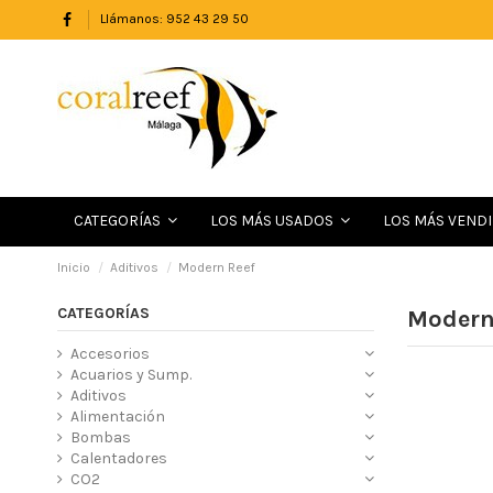
Llámanos: 952 43 29 50
LOS MÁS VEND
CATEGORÍAS
LOS MÁS USADOS
Inicio
Aditivos
Modern Reef
CATEGORÍAS
Modern
Accesorios
Acuarios y Sump.
Aditivos
Alimentación
Bombas
Calentadores
CO2