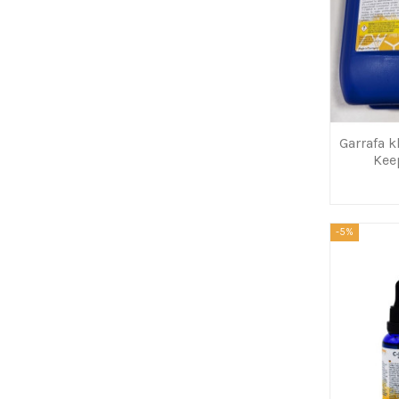
Garrafa k
Kee
-5%