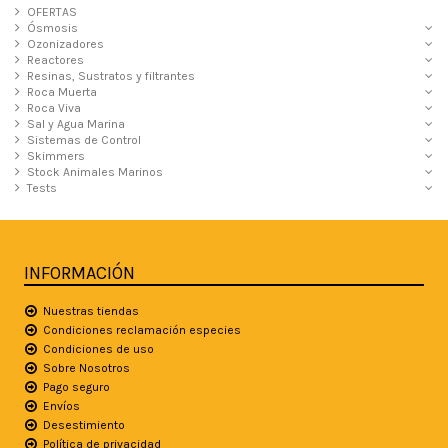
OFERTAS
Ósmosis
Ozonizadores
Reactores
Resinas, Sustratos y filtrantes
Roca Muerta
Roca Viva
Sal y Agua Marina
Sistemas de Control
Skimmers
Stock Animales Marinos
Tests
INFORMACIÓN
Nuestras tiendas
Condiciones reclamación especies
Condiciones de uso
Sobre Nosotros
Pago seguro
Envíos
Desestimiento
Política de privacidad