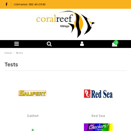
Llámanos: 952 43 29 50
0
Inicio
Tests
Tests
Salifert
Red Sea