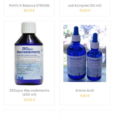
Pohl's K Balance STRONG
Jod Komplex (50 ml)
82,70 €
35,20 €
ZEOspur Macroelements
Amino Acid
(250 ml)
9,65 €
30,95 €