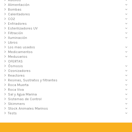
Alimentación
Bombas
Calentadores
CO2
Enfriadores
Esterilizadores UV
Filtración
Iluminación
Libros
Los mas usados
Medicamentos
Medusarios
OFERTAS
Ósmosis
Ozonizadores
Reactores
Resinas, Sustratos y filtrantes
Roca Muerta
Roca Viva
Sal y Agua Marina
Sistemas de Control
Skimmers
Stock Animales Marinos
Tests