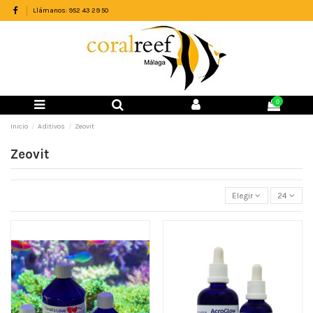
Llámanos: 952 43 29 50
0
Inicio
Aditivos
Zeovit
Zeovit
Elegir
24