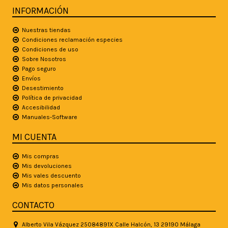
INFORMACIÓN
Nuestras tiendas
Condiciones reclamación especies
Condiciones de uso
Sobre Nosotros
Pago seguro
Envíos
Desestimiento
Política de privacidad
Accesibilidad
Manuales-Software
MI CUENTA
Mis compras
Mis devoluciones
Mis vales descuento
Mis datos personales
CONTACTO
Alberto Vila Vázquez 25084891X Calle Halcón, 13 29190 Málaga