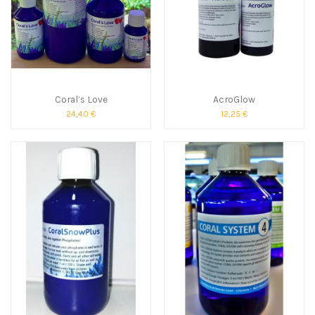
Coral’s Love
AcroGlow
24,40 €
12,25 €