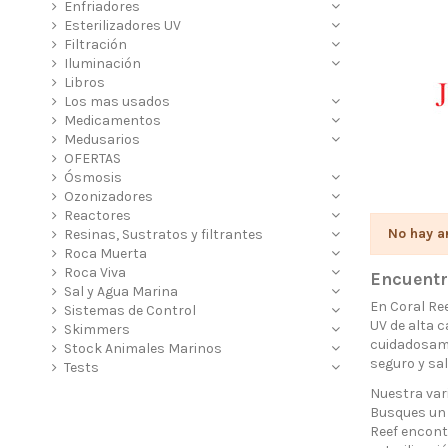
Enfriadores
Esterilizadores UV
Filtración
Iluminación
Libros
Los mas usados
Medicamentos
Medusarios
OFERTAS
Ósmosis
Ozonizadores
Reactores
No hay ar
Resinas, Sustratos y filtrantes
Roca Muerta
Roca Viva
Encuentra
Sal y Agua Marina
En Coral Re
Sistemas de Control
UV de alta c
Skimmers
cuidadosame
Stock Animales Marinos
seguro y sal
Tests
Nuestra var
Busques un 
Reef encont