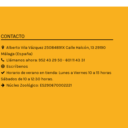
CONTACTO
Alberto Vila Vázquez 25084891X Calle Halcón, 13 29190
Málaga (España)
Llámanos ahora: 952 43 29 50 - 601 11 43 31
Escríbenos
Horario de verano en tienda: Lunes a Viernes 10 a 15 horas
Sábados de 10 a 12:30 horas.
Núcleo Zoológico: ES290670002221