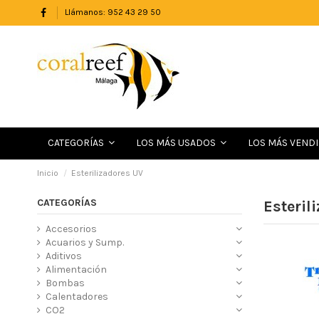
Llámanos: 952 43 29 50
LOS MÁS VEND
CATEGORÍAS
LOS MÁS USADOS
Inicio
Esterilizadores UV
CATEGORÍAS
Esteril
Accesorios
Acuarios y Sump.
Aditivos
Alimentación
Bombas
Calentadores
CO2