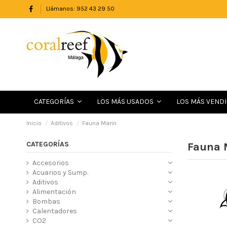
Llámanos: 952 43 29 50
LOS MÁS VEND
CATEGORÍAS
LOS MÁS USADOS
Inicio
Aditivos
Fauna Marin
CATEGORÍAS
Fauna 
Accesorios
Acuarios y Sump.
Aditivos
Alimentación
Bombas
Calentadores
CO2