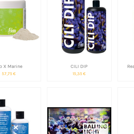
b X Marine
CILI DIP
Re
57,75 €
15,35 €