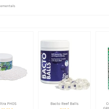
lementals
ltra PHOS
Bacto Reef Balls
C
GR