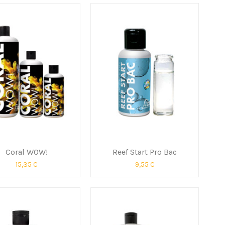
Coral WOW!
Reef Start Pro Bac
15,35 €
9,55 €