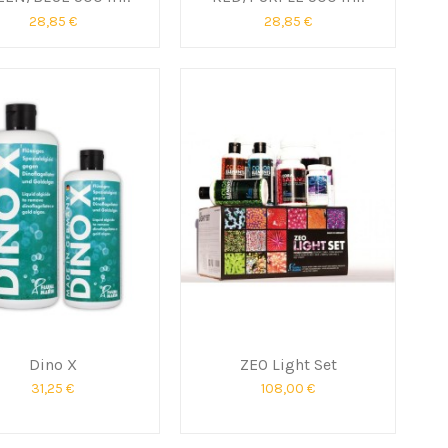
28,85 €
28,85 €
Dino X
ZEO Light Set
31,25 €
108,00 €