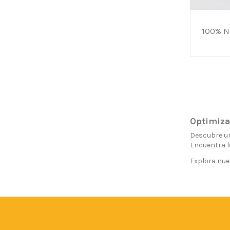
100% N
Optimiza 
Descubre una
Encuentra l
Explora nues