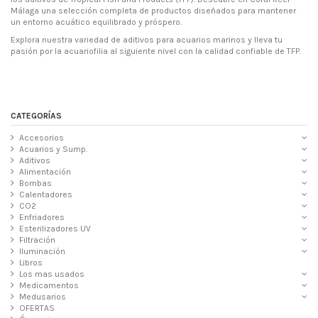
Málaga una selección completa de productos diseñados para mantener
un entorno acuático equilibrado y próspero.
Explora nuestra variedad de aditivos para acuarios marinos y lleva tu
pasión por la acuariofilia al siguiente nivel con la calidad confiable de TFP.
CATEGORÍAS
Accesorios
Acuarios y Sump.
Aditivos
Alimentación
Bombas
Calentadores
CO2
Enfriadores
Esterilizadores UV
Filtración
Iluminación
Libros
Los mas usados
Medicamentos
Medusarios
OFERTAS