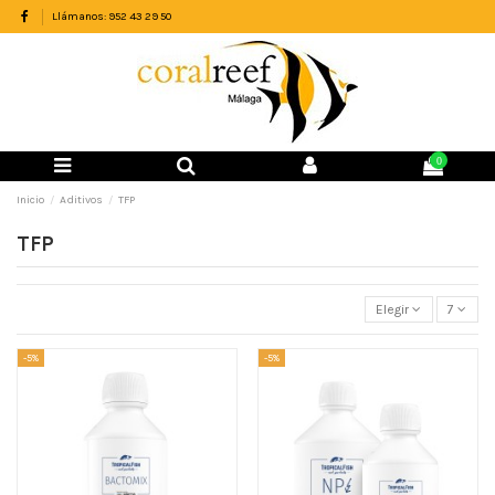
Llámanos: 952 43 29 50
0
Inicio
Aditivos
TFP
TFP
Elegir
7
-5%
-5%