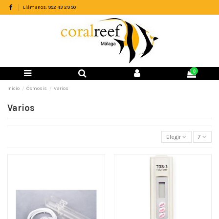
Llámanos: 952 43 29 50
0
Inicio
Ósmosis
Varios
Varios
Elegir
7