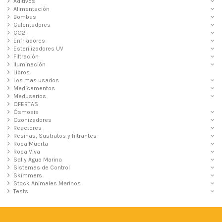
Aditivos
Alimentación
Bombas
Calentadores
CO2
Enfriadores
Esterilizadores UV
Filtración
Iluminación
Libros
Los mas usados
Medicamentos
Medusarios
OFERTAS
Ósmosis
Ozonizadores
Reactores
Resinas, Sustratos y filtrantes
Roca Muerta
Roca Viva
Sal y Agua Marina
Sistemas de Control
Skimmers
Stock Animales Marinos
Tests