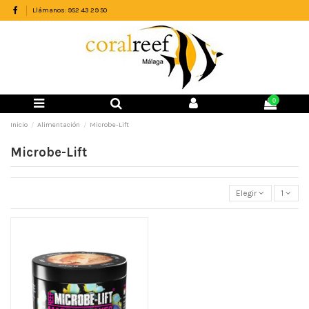
Llámanos: 952 43 29 50
0
Inicio
Alimentación
Microbe-Lift
Microbe-Lift
Elegir
1