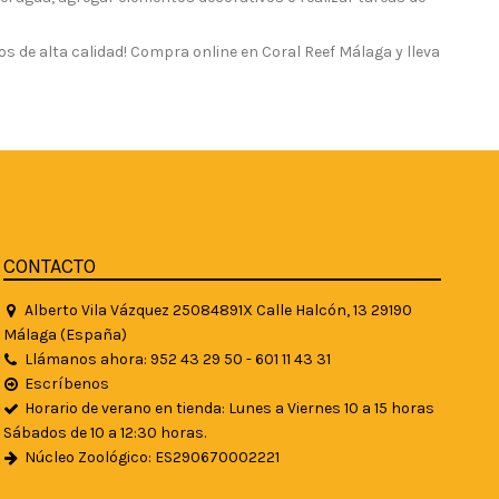
ios de alta calidad! Compra online en Coral Reef Málaga y lleva
CONTACTO
Alberto Vila Vázquez 25084891X Calle Halcón, 13 29190
Málaga (España)
Llámanos ahora: 952 43 29 50 - 601 11 43 31
Escríbenos
Horario de verano en tienda: Lunes a Viernes 10 a 15 horas
Sábados de 10 a 12:30 horas.
Núcleo Zoológico: ES290670002221