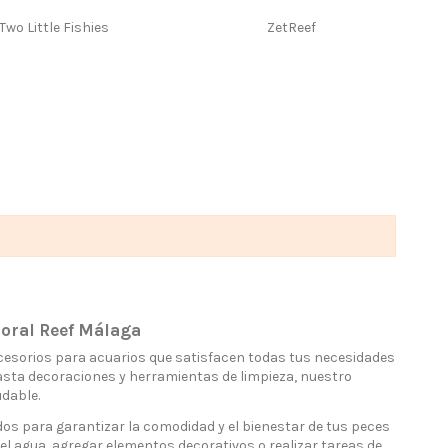
Two Little Fishies
ZetReef
oral Reef Málaga
cesorios para acuarios que satisfacen todas tus necesidades
asta decoraciones y herramientas de limpieza, nuestro
dable.
s para garantizar la comodidad y el bienestar de tus peces
el agua, agregar elementos decorativos o realizar tareas de