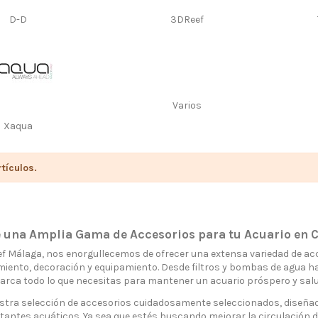
D-D
3DReef
Varios
Xaqua
tículos.
 una Amplia Gama de Accesorios para tu Acuario en C
ef Málaga, nos enorgullecemos de ofrecer una extensa variedad de ac
iento, decoración y equipamiento. Desde filtros y bombas de agua h
arca todo lo que necesitas para mantener un acuario próspero y salu
stra selección de accesorios cuidadosamente seleccionados, diseñado
tantes acuáticos. Ya sea que estés buscando mejorar la circulación d