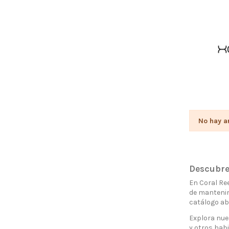
No hay ar
Descubre
En Coral Re
de mantenim
catálogo ab
Explora nue
y otros habi