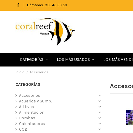
Llámanos: 952 43 29 50
LOS MÁS VEND
CATEGORÍAS
LOS MÁS USADOS
Inicio
Accesorios
CATEGORÍAS
Acceso
Accesorios
Acuarios y Sump.
Aditivos
Alimentación
Bombas
Calentadores
CO2