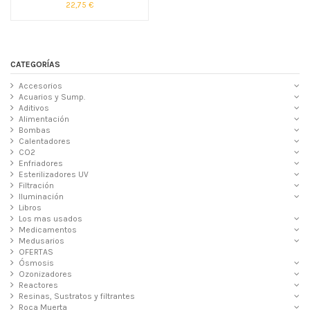
22,75 €
CATEGORÍAS
Accesorios
Acuarios y Sump.
Aditivos
Alimentación
Bombas
Calentadores
CO2
Enfriadores
Esterilizadores UV
Filtración
Iluminación
Libros
Los mas usados
Medicamentos
Medusarios
OFERTAS
Ósmosis
Ozonizadores
Reactores
Resinas, Sustratos y filtrantes
Roca Muerta