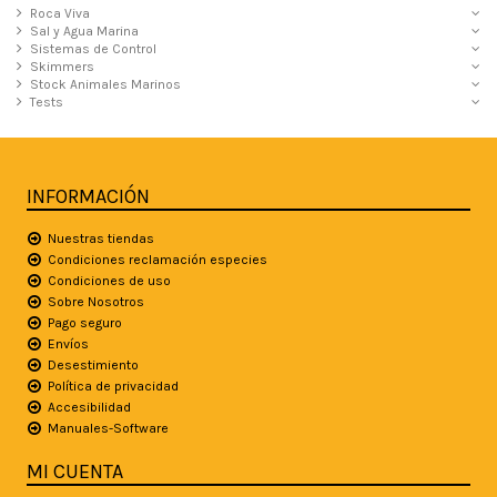
Roca Viva
Sal y Agua Marina
Sistemas de Control
Skimmers
Stock Animales Marinos
Tests
INFORMACIÓN
Nuestras tiendas
Condiciones reclamación especies
Condiciones de uso
Sobre Nosotros
Pago seguro
Envíos
Desestimiento
Política de privacidad
Accesibilidad
Manuales-Software
MI CUENTA