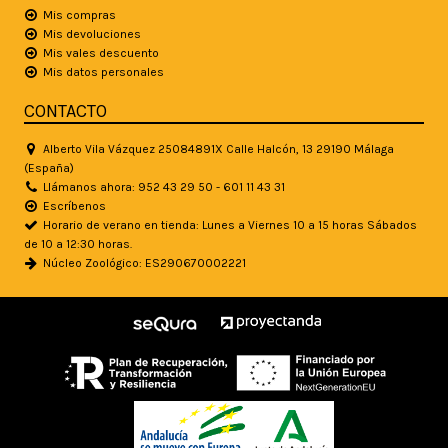
Mis compras
Mis devoluciones
Mis vales descuento
Mis datos personales
CONTACTO
Alberto Vila Vázquez 25084891X Calle Halcón, 13 29190 Málaga
(España)
Llámanos ahora: 952 43 29 50 - 601 11 43 31
Escríbenos
Horario de verano en tienda: Lunes a Viernes 10 a 15 horas Sábados
de 10 a 12:30 horas.
Núcleo Zoológico: ES290670002221