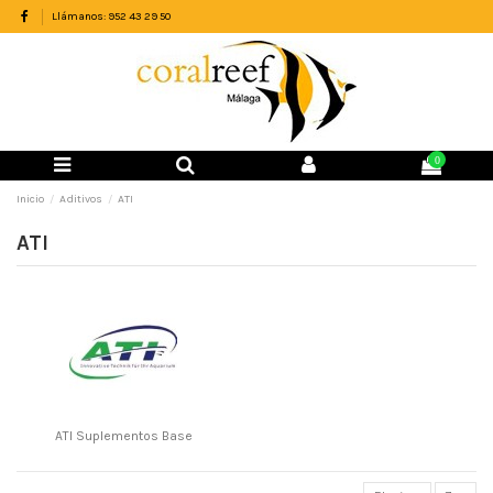
Llámanos: 952 43 29 50
0
Inicio
Aditivos
ATI
ATI
ATI Suplementos Base