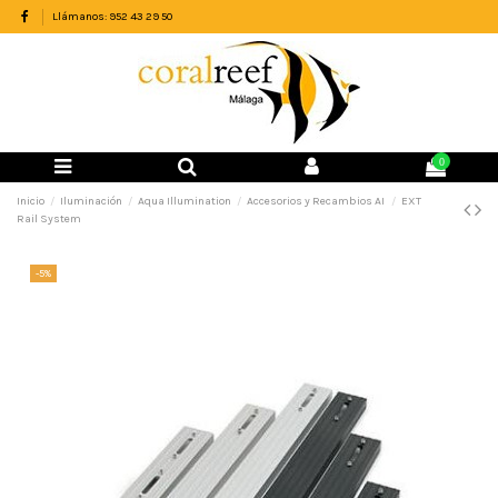
Llámanos: 952 43 29 50
0
Inicio
Iluminación
Aqua Illumination
Accesorios y Recambios AI
EXT
Rail System
-5%