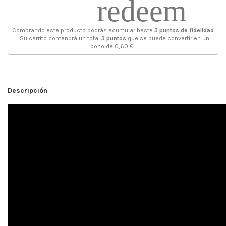
redeem
Comprando este producto podrás acumular hasta
3
puntos de fidelidad
. Su carrito contendrá un total
3
puntos
que se puede convertir en un
bono de
0,60 €
.
Descripción