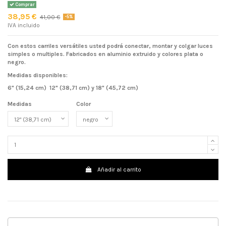
Comprar
38,95 €
41,00 €
-5%
IVA incluido
Con estos carriles versátiles usted podrá conectar, montar y colgar luces
simples o multiples. Fabricados en aluminio extruido y colores plata o
negro.
Medidas disponibles:
6" (15,24 cm) 12" (38,71 cm) y 18" (45,72 cm)
Medidas
Color
Añadir al carrito