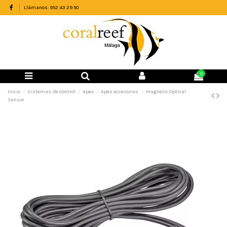
Llámanos: 952 43 29 50
0
Inicio
Sistemas de Control
Apex
Apex accesorios
Magnetic Optical
Sensor