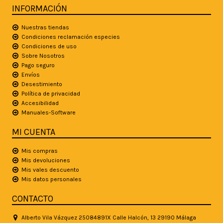
INFORMACIÓN
Nuestras tiendas
Condiciones reclamación especies
Condiciones de uso
Sobre Nosotros
Pago seguro
Envíos
Desestimiento
Política de privacidad
Accesibilidad
Manuales-Software
MI CUENTA
Mis compras
Mis devoluciones
Mis vales descuento
Mis datos personales
CONTACTO
Alberto Vila Vázquez 25084891X Calle Halcón, 13 29190 Málaga