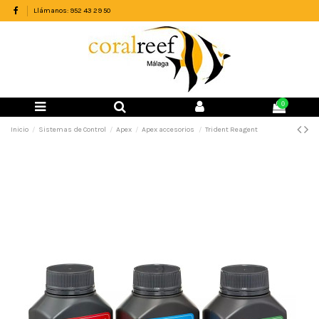
Llámanos: 952 43 29 50
0
Inicio
Sistemas de Control
Apex
Apex accesorios
Trident Reagent