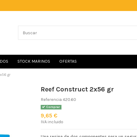
IDOS
STOCK MARINOS
OFERTAS
x56 gr
Reef Construct 2x56 gr
Referencia
420.60
Comprar
9,65 €
IVA incluido
Una resina de dos componentes para un seguro 