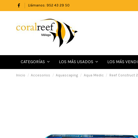
Llámanos: 952 43 29 50
LOS MÁS VEND
CATEGORÍAS
LOS MÁS USADOS
Inicio
Accesorios
Aquascaping
Aqua Medic
Reef Construct 2