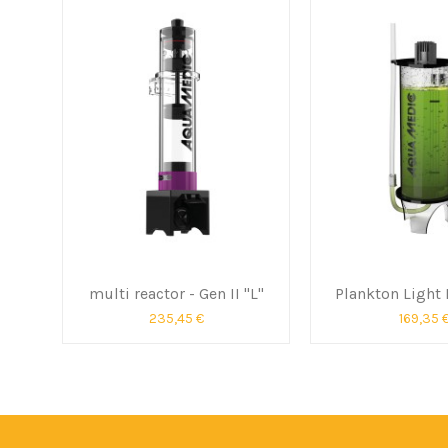
multi reactor - Gen II "L"
Plankton Light 
235,45 €
169,35 