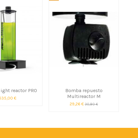
light reactor PRO
Bomba repuesto
Multireactor M
635,00 €
29,26 €
30,80 €