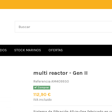
IDOS
STOCK MARINOS
OFERTAS
multi reactor - Gen II
Referencia
AM409930
Comprar
112,90 €
IVA incluido
Sistema de filtración All-in-One fabricado en cr