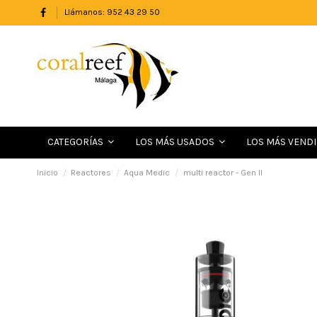
Llámanos: 952 43 29 50
LOS MÁS VEND
CATEGORÍAS
LOS MÁS USADOS
Inicio
Reactores
Aqua Medic
multi reactor - Gen II