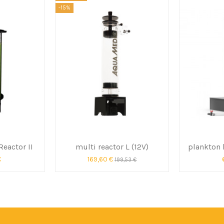
-15%
Reactor II
multi reactor L (12V)
plankton 
€
169,60 €
199,53 €