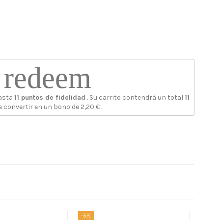
redeem
asta
11
puntos de fidelidad
. Su carrito contendrá un total
11
e convertir en un bono de
2,20 €
.
-5%