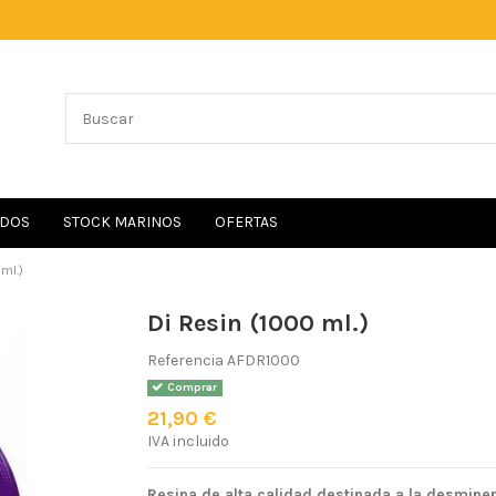
IDOS
STOCK MARINOS
OFERTAS
ml.)
Di Resin (1000 ml.)
Referencia
AFDR1000
Comprar
21,90 €
IVA incluido
Resina de alta calidad destinada a la desminer