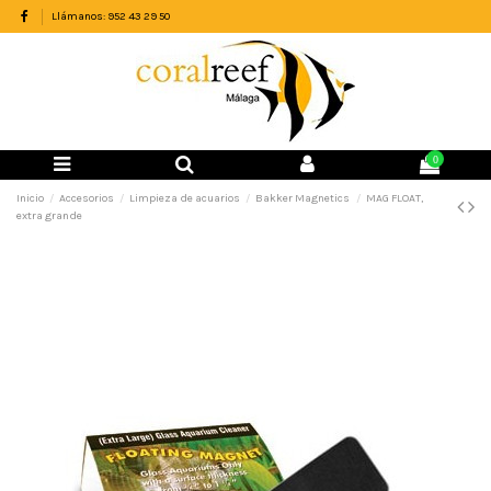
Llámanos: 952 43 29 50
0
Inicio
Accesorios
Limpieza de acuarios
Bakker Magnetics
MAG FLOAT,
extra grande