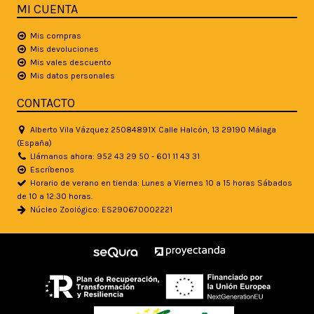
MI CUENTA
Mis compras
Mis devoluciones
Mis vales descuento
Mis datos personales
CONTACTO
Alberto Vila Vázquez 25084891X Calle Halcón, 13 29190 Málaga
(España)
Llámanos ahora: 952 43 29 50 - 601 11 43 31
Escríbenos
Horario de verano en tienda: Lunes a Viernes 10 a 15 horas Sábados
de 10 a 12:30 horas.
Núcleo Zoológico: ES290670002221