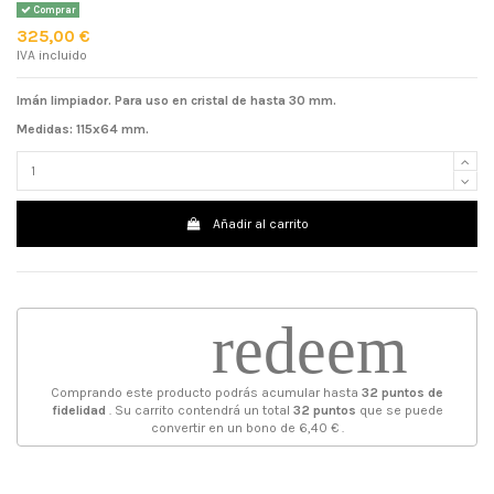
Comprar
325,00 €
IVA incluido
Imán limpiador. Para uso en cristal de hasta 30 mm.
Medidas: 115x64 mm.
Añadir al carrito
redeem
Comprando este producto podrás acumular hasta
32
puntos de
fidelidad
. Su carrito contendrá un total
32
puntos
que se puede
convertir en un bono de
6,40 €
.