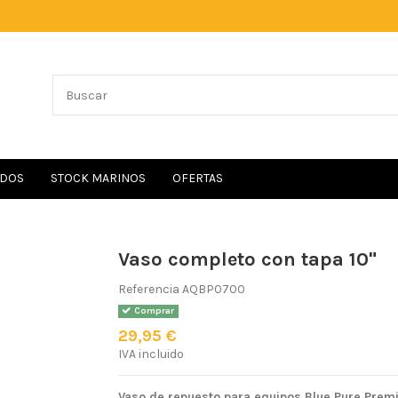
IDOS
STOCK MARINOS
OFERTAS
Vaso completo con tapa 10"
Referencia
AQBP0700
Comprar
29,95 €
IVA incluido
Vaso de repuesto para equipos Blue Pure Prem