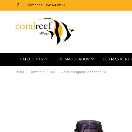
Llámanos: 952 43 29 50
LOS MÁS VEND
CATEGORÍAS
LOS MÁS USADOS
Inicio
Ósmosis
BCF
Vaso completo con tapa 10"