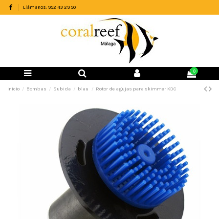
Llámanos: 952 43 29 50
0
Inicio
Bombas
Subida
blau
Rotor de agujas para skimmer KDC