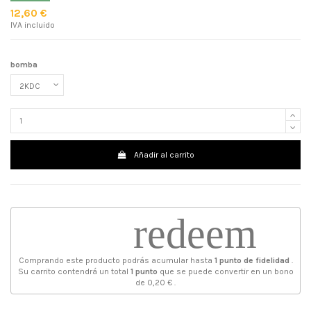
12,60 €
IVA incluido
bomba
Añadir al carrito
redeem
Comprando este producto podrás acumular hasta
1
punto de fidelidad
.
Su carrito contendrá un total
1
punto
que se puede convertir en un bono
de
0,20 €
.