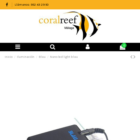
Llámanos: 952 43 29 50
0
Inicio
Iluminación
Blau
Nano led light blau