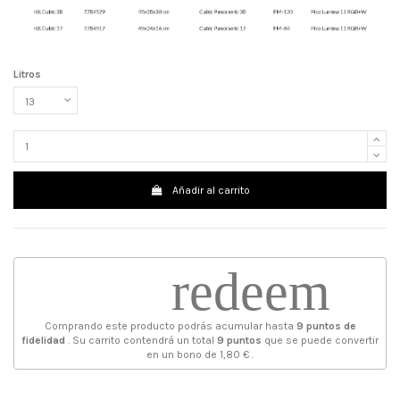
Litros
Añadir al carrito
redeem
Comprando este producto podrás acumular hasta
9
puntos de
fidelidad
. Su carrito contendrá un total
9
puntos
que se puede convertir
en un bono de
1,80 €
.