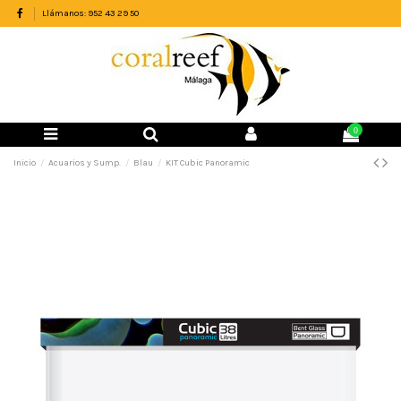
Llámanos: 952 43 29 50
0
Inicio
Acuarios y Sump.
Blau
KIT Cubic Panoramic