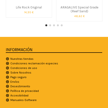
Life Rock Original
ARAGALIVE Special Grade
(Reef Sand)
14,95 €
48,62 €
INFORMACIÓN
Nuestras tiendas
Condiciones reclamación especies
Condiciones de uso
Sobre Nosotros
Pago seguro
Envíos
Desestimiento
Política de privacidad
Accesibilidad
Manuales-Software