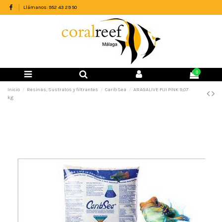
Llámanos: 952 43 29 50
0
Inicio
Resinas, Sustratos y filtrantes
CaribSea
ARAGALIVE FIJI PINK 9,07
kg