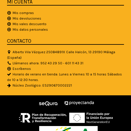
MI CUENTA
Mis compras
Mis devoluciones
Mis vales descuento
Mis datos personales
CONTACTO
Alberto Vila Vázquez 25084891X Calle Halcón, 13 29190 Málaga
(España)
Llámanos ahora: 952 43 29 50 - 601 11 43 31
Escríbenos
Horario de verano en tienda: Lunes a Viernes 10 a 15 horas Sábados
de 10 a 12:30 horas.
Núcleo Zoológico: ES290670002221