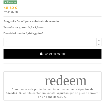
Comprar
48,62 €
IVA incluido
Aragonita "viva" para substrato de acuario
Tamaño de grano: 0,5 - 1,5mm
Densidad media: 1,44 kg/dm3
Añadir al carrito
redeem
Comprando este producto podrás acumular hasta
4
puntos de
fidelidad
. Su carrito contendrá un total
4
puntos
que se puede convertir
en un bono de
0,80 €
.