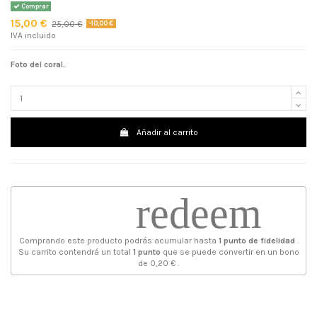
Comprar
15,00 €
25,00 €
-10,00 €
IVA incluido
Foto del coral.
Añadir al carrito
redeem
Comprando este producto podrás acumular hasta
1
punto de fidelidad
.
Su carrito contendrá un total
1
punto
que se puede convertir en un bono
de
0,20 €
.