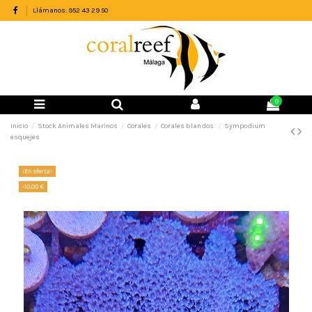
Llámanos: 952 43 29 50
0
Inicio
Stock Animales Marinos
Corales
Corales blandos
Sympodium
esquejes
¡En oferta!
-10,00 €