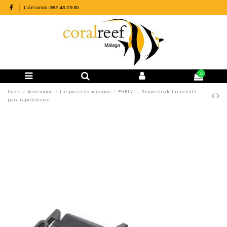
Llámanos: 952 43 29 50
0
Inicio
Accesorios
Limpieza de acuarios
EHEIM
Repuesto de la cuchilla
para rapidcleaner