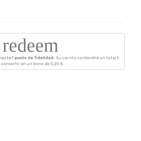
redeem
 hasta
1
punto de fidelidad
. Su carrito contendrá un total
1
 convertir en un bono de
0,20 €
.