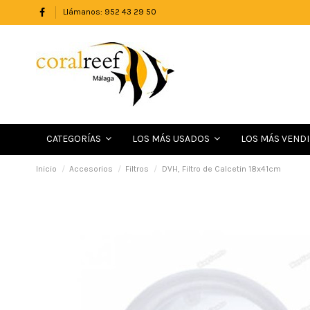
Llámanos: 952 43 29 50
LOS MÁS VEND
CATEGORÍAS
LOS MÁS USADOS
Inicio
Accesorios
Filtros
DVH, Filtro de Calcetin 18x41cm