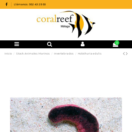
Llámanos: 952 43 29 50
0
Inicio
Stock Animales Marinos
Invertebrados
Holothuria edulis