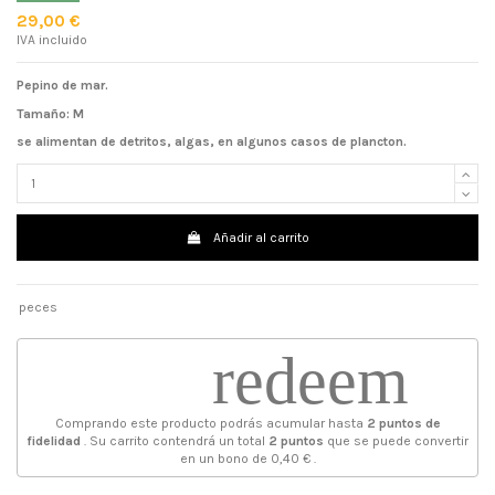
29,00 €
IVA incluido
Pepino de mar.
Tamaño: M
se alimentan de detritos, algas, en algunos casos de plancton.
Añadir al carrito
peces
redeem
Comprando este producto podrás acumular hasta
2
puntos de
fidelidad
. Su carrito contendrá un total
2
puntos
que se puede convertir
en un bono de
0,40 €
.