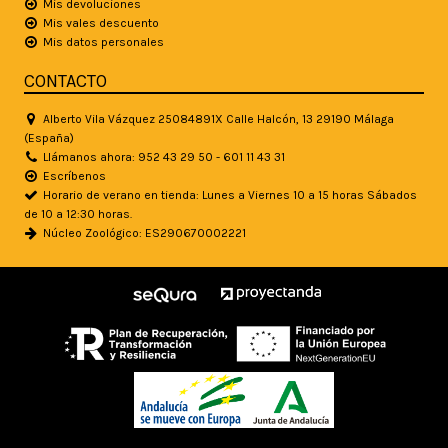
Mis devoluciones
Mis vales descuento
Mis datos personales
CONTACTO
Alberto Vila Vázquez 25084891X Calle Halcón, 13 29190 Málaga
(España)
Llámanos ahora: 952 43 29 50 - 601 11 43 31
Escríbenos
Horario de verano en tienda: Lunes a Viernes 10 a 15 horas Sábados
de 10 a 12:30 horas.
Núcleo Zoológico: ES290670002221