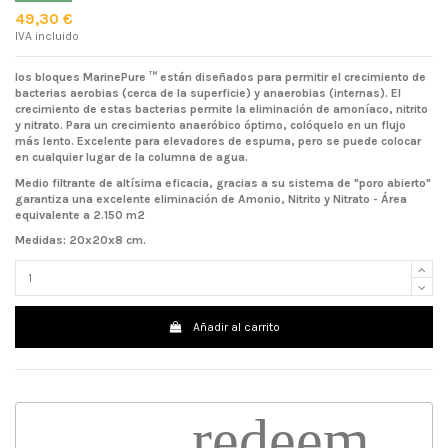
49,30 €
IVA incluido
los bloques MarinePure ™ están diseñados para permitir el crecimiento de
bacterias aerobias (cerca de la superficie) y anaerobias (internas). El
crecimiento de estas bacterias permite la eliminación de amoníaco, nitrito
y nitrato. Para un crecimiento anaeróbico óptimo, colóquelo en un flujo
más lento. Excelente para elevadores de espuma, pero se puede colocar
en cualquier lugar de la columna de agua.
Medio filtrante de altísima eficacia, gracias a su sistema de "poro abierto"
garantiza una excelente eliminación de Amonio, Nitrito y Nitrato - Área
equivalente a 2.150 m2
Medidas: 20x20x8 cm.
Añadir al carrito
redeem