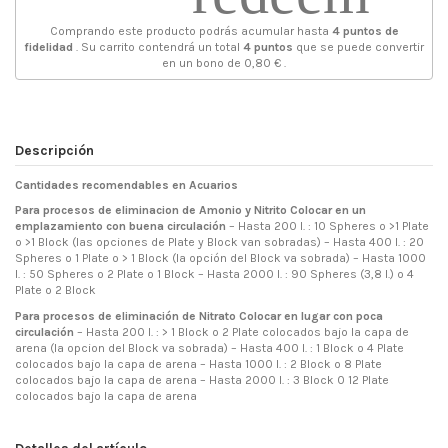
Comprando este producto podrás acumular hasta
4
puntos de
fidelidad
. Su carrito contendrá un total
4
puntos
que se puede convertir
en un bono de
0,80 €
.
Descripción
Cantidades recomendables en Acuarios
Para procesos de eliminacion de Amonio y Nitrito
Colocar en un
emplazamiento con buena circulación
– Hasta 200 l. : 10 Spheres o >1 Plate
o >1 Block (las opciones de Plate y Block van sobradas) – Hasta 400 l. : 20
Spheres o 1 Plate o > 1 Block (la opción del Block va sobrada) – Hasta 1000
l. : 50 Spheres o 2 Plate o 1 Block – Hasta 2000 l. : 90 Spheres (3,8 l.) o 4
Plate o 2 Block
Para procesos de eliminación de Nitrato
Colocar en lugar con poca
circulación
– Hasta 200 l. : > 1 Block o 2 Plate colocados bajo la capa de
arena (la opcion del Block va sobrada) – Hasta 400 l. : 1 Block o 4 Plate
colocados bajo la capa de arena – Hasta 1000 l. : 2 Block o 8 Plate
colocados bajo la capa de arena – Hasta 2000 l. : 3 Block 0 12 Plate
colocados bajo la capa de arena
Detalles del artículo