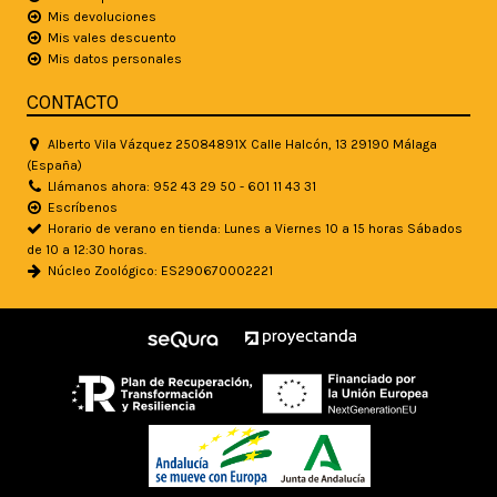
Mis devoluciones
Mis vales descuento
Mis datos personales
CONTACTO
Alberto Vila Vázquez 25084891X Calle Halcón, 13 29190 Málaga
(España)
Llámanos ahora: 952 43 29 50 - 601 11 43 31
Escríbenos
Horario de verano en tienda: Lunes a Viernes 10 a 15 horas Sábados
de 10 a 12:30 horas.
Núcleo Zoológico: ES290670002221