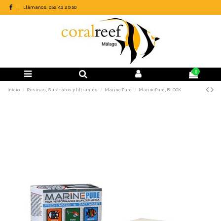
Llámanos: 952 43 29 50
0
Inicio
Resinas, Sustratos y filtrantes
Marine Pure
MarinePure, BLOCK