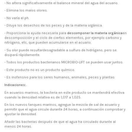
- No altera significativamente el balance mineral del agua del acuario.
- Elimina los malos olores.
- No varía el ph.
- Diluye los desechos de los peces y de la materia orgánica.
- Proporciona la ayuda necesaria para
descomponer la materia orgánica
en
descomposición y el ciclo de ciertos elementos, por ejemplo carbono y
nitrógeno, etc, que pueden acumularse en el acuario.
- Su olor puede resultardesagradable a sulfuro de hidrógeno, pero se
disipará rápidamente.
- Todos los productos bacterianos MICROBIO-LIFT se pueden usar juntos.
- Este producto no es un producto químico.
- Es inofensivo para los seres humanos, animales, peces y plantas
Indicaciones:
.
En acuarios marinos, la bacteria en este producto se mantendrá efectiva
cuando la densidad relativa es de 1,017 a 1,025.
En los nuevos tanques marinos, agregue la mezcla de sal de acuario y
permitir que el agua circule durante 24 horas, a continuación comprobar y
ajustar la densidad.
Añadir las bacterias después de que el agua ha circulado durante al
menos 24 horas.