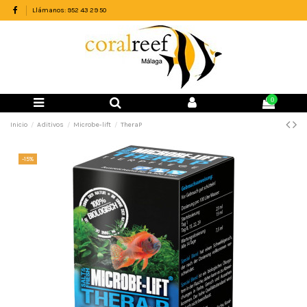
Llámanos: 952 43 29 50
0
Inicio
Aditivos
Microbe-lift
TheraP
-15%