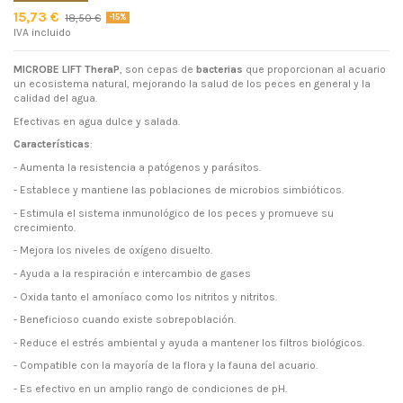
15,73 €
18,50 €
-15%
IVA incluido
MICROBE LIFT TheraP
, son cepas de
bacterias
que proporcionan al acuario
un ecosistema natural, mejorando la salud de los peces en general y la
calidad del agua.
Efectivas en agua dulce y salada.
Características
:
- Aumenta la resistencia a patógenos y parásitos.
- Establece y mantiene las poblaciones de microbios simbióticos.
- Estimula el sistema inmunológico de los peces y promueve su
crecimiento.
- Mejora los niveles de oxígeno disuelto.
- Ayuda a la respiración e intercambio de gases
- Oxida tanto el amoníaco como los nitritos y nitritos.
- Beneficioso cuando existe sobrepoblación.
- Reduce el estrés ambiental y ayuda a mantener los filtros biológicos.
- Compatible con la mayoría de la flora y la fauna del acuario.
- Es efectivo en un amplio rango de condiciones de pH.