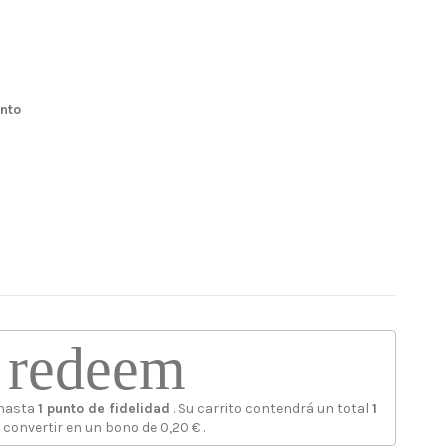
ento
redeem
 hasta
1
punto de fidelidad
. Su carrito contendrá un total
1
 convertir en un bono de
0,20 €
.