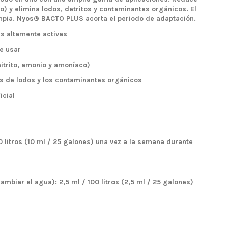
co) y elimina lodos, detritos y contaminantes orgánicos. El
limpia. Nyos® BACTO PLUS acorta el periodo de adaptación.
as altamente activas
e usar
nitrito, amonio y amoníaco)
os de lodos y los contaminantes orgánicos
icial
0 litros (10 ml / 25 galones) una vez a la semana durante
biar el agua): 2,5 ml / 100 litros (2,5 ml / 25 galones)