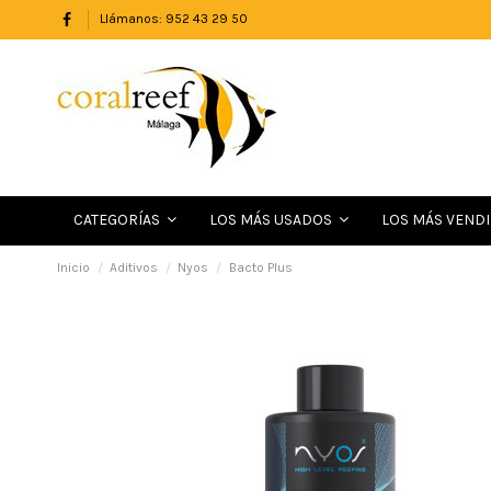
Llámanos: 952 43 29 50
LOS MÁS VEND
CATEGORÍAS
LOS MÁS USADOS
Inicio
Aditivos
Nyos
Bacto Plus