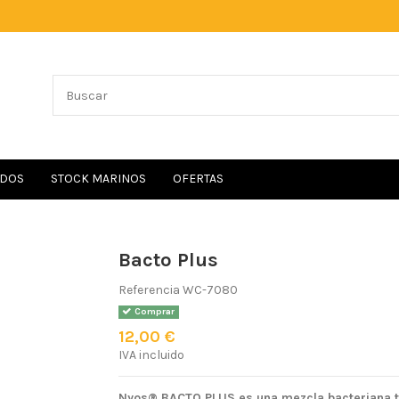
IDOS
STOCK MARINOS
OFERTAS
Bacto Plus
Referencia
WC-7080
Comprar
12,00 €
IVA incluido
Nyos® BACTO PLUS es una mezcla bacteriana t