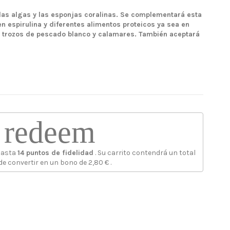
las algas y las esponjas coralinas. Se complementará esta
en espirulina y diferentes alimentos proteicos ya sea en
s trozos de pescado blanco y calamares. También aceptará
redeem
hasta
14
puntos de fidelidad
. Su carrito contendrá un total
de convertir en un bono de
2,80 €
.