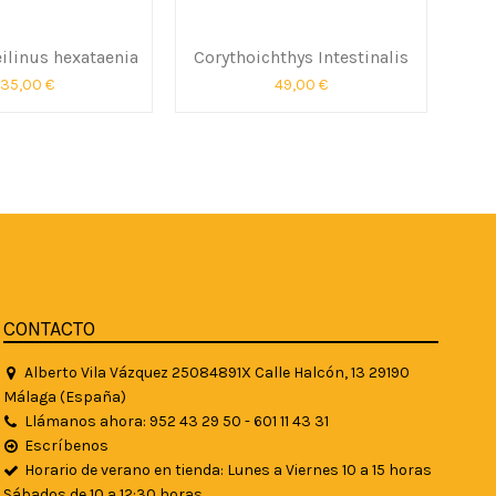
ilinus hexataenia
Corythoichthys Intestinalis
Z
C
35,00 €
49,00 €
CONTACTO
Alberto Vila Vázquez 25084891X Calle Halcón, 13 29190
Málaga (España)
Llámanos ahora: 952 43 29 50 - 601 11 43 31
Escríbenos
Horario de verano en tienda: Lunes a Viernes 10 a 15 horas
Sábados de 10 a 12:30 horas.