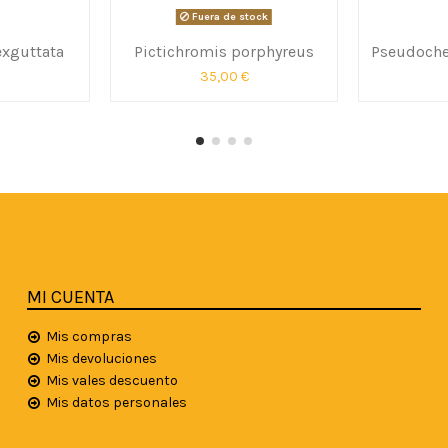
Fuera de stock
exguttata
Pictichromis porphyreus
Pseudoche
35,00 €
MI CUENTA
Mis compras
Mis devoluciones
Mis vales descuento
Mis datos personales