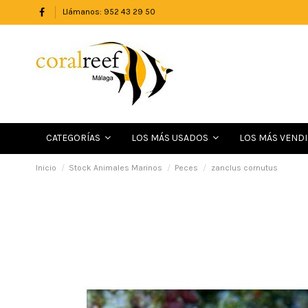
Llámanos: 952 43 29 50
LOS MÁS VEND
CATEGORÍAS
LOS MÁS USADOS
Inicio
Stock Animales Marinos
Peces
zanclus cornutus