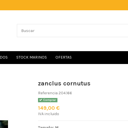
IDOS
STOCK MARINOS
OFERTAS
zanclus cornutus
Referencia
204.166
Comprar
149,00 €
IVA incluido
Tamaño: M