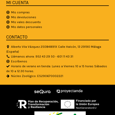
MI CUENTA
Mis compras
Mis devoluciones
Mis vales descuento
Mis datos personales
CONTACTO
Alberto Vila Vázquez 25084891X Calle Halcón, 13 29190 Málaga
(España)
Llámanos ahora: 952 43 29 50 - 601 11 43 31
Escríbenos
Horario de verano en tienda: Lunes a Viernes 10 a 15 horas Sábados
de 10 a 12:30 horas.
Núcleo Zoológico: ES290670002221