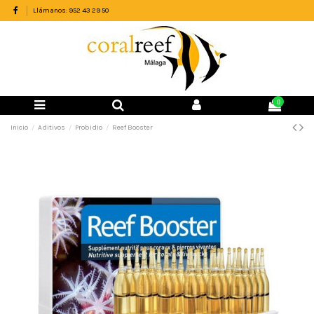
Llámanos: 952 43 29 50
0
Inicio
Aditivos
Probidio
Reef Booster