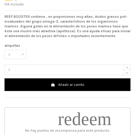
IVA incluido
REEF BOOSTER
contiene
, en proporciones muy altas, ácidos grasos poli-
insaturados del grupo omega-3, característicos de los organismos
marinos. Alguna gotas en la alimentación de
los peces
marinos hace que
ésta sea mucho más atractiva (apetitosa). Es una ayuda eficaz para iniciar
el alimentación de los peces difíciles o importados recientemente.
ampollas
Añadir al carrito
redeem
No hay puntos de recompensa para este producto.