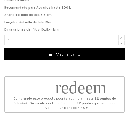
Características
Recomendado para
Acuarios hasta 200 L
Ancho del rollo de tela
5,5 cm
Longitud del rollo de tela
18m
Dimensiones del filtro
10x9x41cm
Añadir al carrito
redeem
Comprando este producto podrás acumular hasta
22
puntos de
fidelidad
. Su carrito contendrá un total
22
puntos
que se puede
convertir en un bono de
4,40 €
.