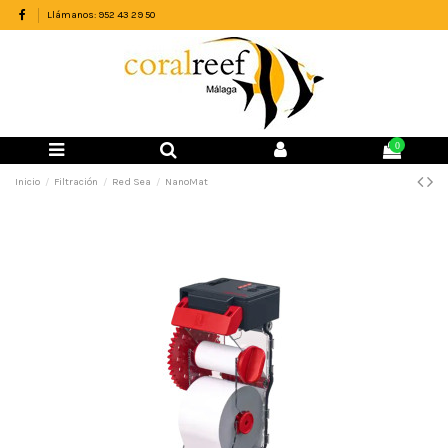
Llámanos: 952 43 29 50
0
Inicio
Filtración
Red Sea
NanoMat