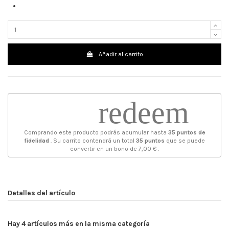
Añadir al carrito
redeem
Comprando este producto podrás acumular hasta
35
puntos de
fidelidad
. Su carrito contendrá un total
35
puntos
que se puede
convertir en un bono de
7,00 €
.
Detalles del artículo
Hay 4 artículos más en la misma categoría