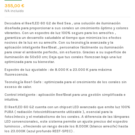
355,00 €
IVA incluido
Descubra el ReefLED 60 G2 de Red Sea , una solución de iluminación
diseñada para proporcionar a sus corales un crecimiento óptimo y colores
vibrantes. Con un espectro de luz 100% seguro para los arrecifes ,
garantiza un desarrollo saludable al tiempo que minimiza los efectos
nocivos de la luz en su arrecife. Con su tecnología avanzada y la
aplicación inteligente ReefBeat , personalice fácilmente su iluminación
para crear el ambiente perfecto, sin esfuerzo. Gracias a su superficie de
iluminación de 50x50 cm; Deja que tus corales florezcan bajo una luz
optimizada para su bienestar.
Espectro de luz ajustable : de 8.000 K a 23.000 K para máxima
fluorescencia.
Tecnología Reef-Safe : optimizada para el crecimiento de los corales sin
exceso de calor.
Control inteligente : aplicación ReefBeat para una gestión simplificada e
intuitiva.
El ReefLED 60 G2 cuenta con un chipset LED avanzado que emite luz 100%
PURA ( radiación fotosintéticamente utilizable ), esencial para la
fotosíntesis y el metabolismo de los corales. A diferencia de las lámparas
LED convencionales, este sistema permite un ajuste preciso del espectro
luminoso , ofreciendo un rango desde los 8.000K (blanco arrecife) hasta
los 23.000K (azul profundo REEF-SPEC) .