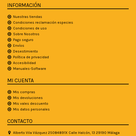
INFORMACIÓN
Nuestras tiendas
Condiciones reclamación especies
Condiciones de uso
Sobre Nosotros
Pago seguro
Envíos
Desestimiento
Política de privacidad
Accesibilidad
Manuales-Software
MI CUENTA
Mis compras
Mis devoluciones
Mis vales descuento
Mis datos personales
CONTACTO
Alberto Vila Vázquez 25084891X Calle Halcón, 13 29190 Málaga