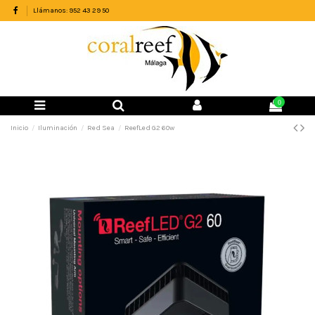
Llámanos: 952 43 29 50
0
Inicio
Iluminación
Red Sea
ReefLed G2 60w