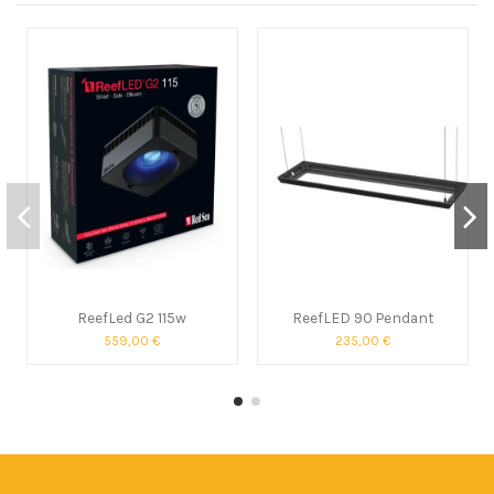
ReefLed G2 115w
ReefLED 90 Pendant
559,00 €
235,00 €