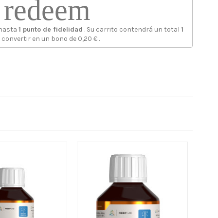
redeem
 hasta
1
punto de fidelidad
. Su carrito contendrá un total
1
 convertir en un bono de
0,20 €
.