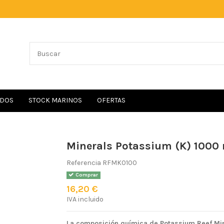
IDOS
STOCK MARINOS
OFERTAS
Minerals Potassium (K) 1000 
Referencia
RFMK0100
Comprar
16,20 €
IVA incluido
La composición química de Potassium Reef Min