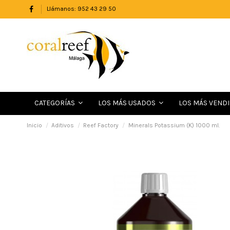
Llámanos: 952 43 29 50
LOS MÁS VEND
CATEGORÍAS
LOS MÁS USADOS
Inicio
Aditivos
Reef Factory
Minerals Potassium (K) 1000 ml.