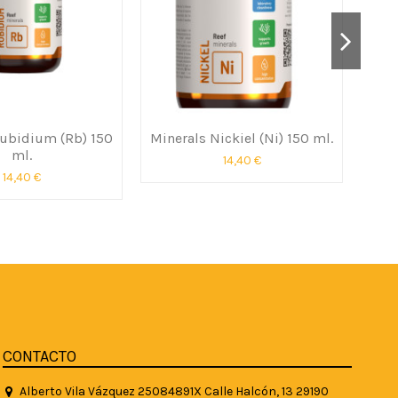
Rubidium (Rb) 150
Minerals Nickiel (Ni) 150 ml.
M
ml.
14,40 €
14,40 €
CONTACTO
Alberto Vila Vázquez 25084891X Calle Halcón, 13 29190