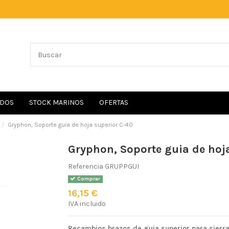
IDOS
STOCK MARINOS
OFERTAS
Gryphon, Soporte guia de hoja superior C-40
Gryphon, Soporte guia de hoj
Referencia
GRUPPGUI
Comprar
16,15 €
IVA incluido
Recambios brazos de guia superior para sier