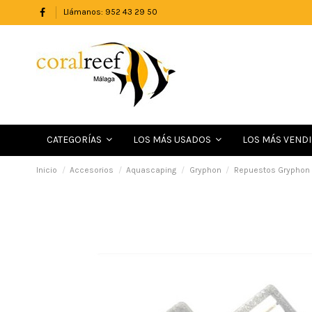
Llámanos: 952 43 29 50
LOS MÁS VEND
CATEGORÍAS
LOS MÁS USADOS
Inicio
Accesorios
Aquascaping
Gryphon
Repuestos Gryphon