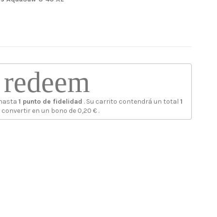
redeem
 hasta
1
punto de fidelidad
. Su carrito contendrá un total
1
 convertir en un bono de
0,20 €
.