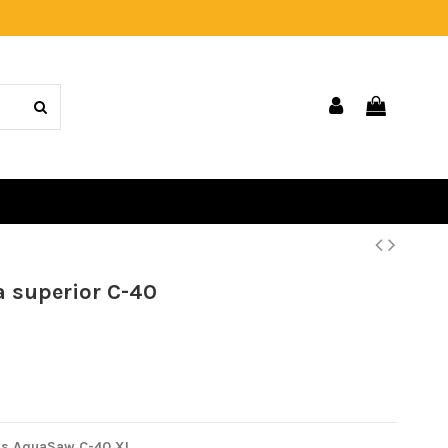
a superior C-40
ras AquaSaw C-40 XL