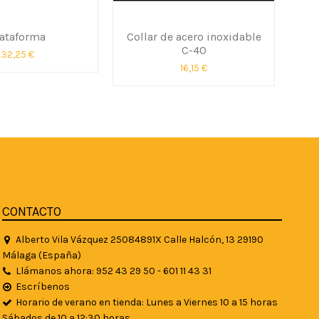
lataforma
Collar de acero inoxidable
Rue
C-40
32,25 €
16,15 €
CONTACTO
Alberto Vila Vázquez 25084891X Calle Halcón, 13 29190
Málaga (España)
Llámanos ahora: 952 43 29 50 - 601 11 43 31
Escríbenos
Horario de verano en tienda: Lunes a Viernes 10 a 15 horas
Sábados de 10 a 12:30 horas.