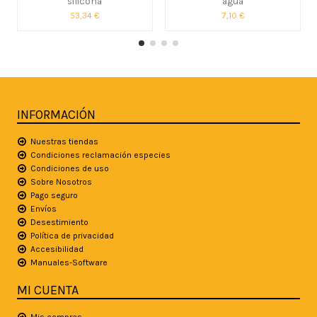
silicona
agua
53,34 €
7,10 €
INFORMACIÓN
Nuestras tiendas
Condiciones reclamación especies
Condiciones de uso
Sobre Nosotros
Pago seguro
Envíos
Desestimiento
Política de privacidad
Accesibilidad
Manuales-Software
MI CUENTA
Mis compras