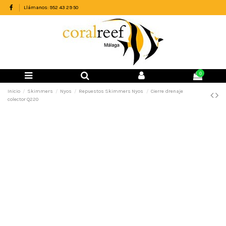
Llámanos: 952 43 29 50
0
Inicio
Skimmers
Nyos
Repuestos Skimmers Nyos
Cierre drenaje
colector Q220