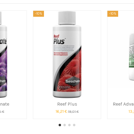
-10%
-10%
nate
Reef Plus
Reef Adv
16,21 €
13
5 €
18,01 €