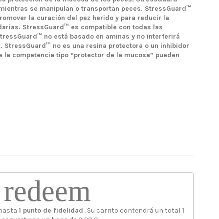
o mientras se manipulan o transportan peces. StressGuard™
romover la curación del pez herido y para reducir la
darias. StressGuard™ es compatible con todas las
tressGuard™ no está basado en aminas y no interferirá
 StressGuard™ no es una resina protectora o un inhibidor
 la competencia tipo “protector de la mucosa” pueden
redeem
 hasta
1
punto de fidelidad
. Su carrito contendrá un total
1