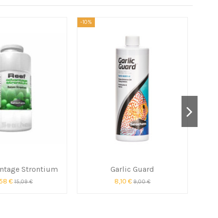
-10%
-10%
antage Strontium
Garlic Guard
,58 €
8,10 €
15,09 €
9,00 €