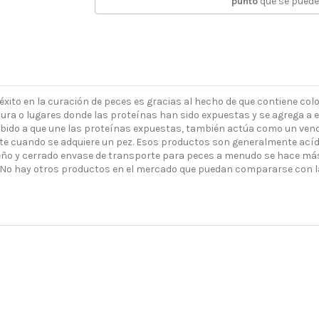
punto
que se puede
o en la curación de peces es gracias al hecho de que contiene coloid
dura o lugares donde las proteínas han sido expuestas y se agrega a
, debido a que une las proteínas expuestas, también actúa como un ven
te cuando se adquiere un pez. Esos productos son generalmente acídi
ño y cerrado envase de transporte para peces a menudo se hace más 
es. No hay otros productos en el mercado que puedan compararse con l