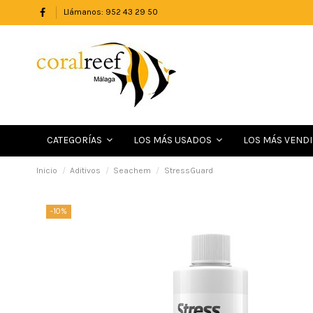
Llámanos: 952 43 29 50
LOS MÁS VEND
CATEGORÍAS
LOS MÁS USADOS
Inicio
Aditivos
Seachem
StressGuard
-10%