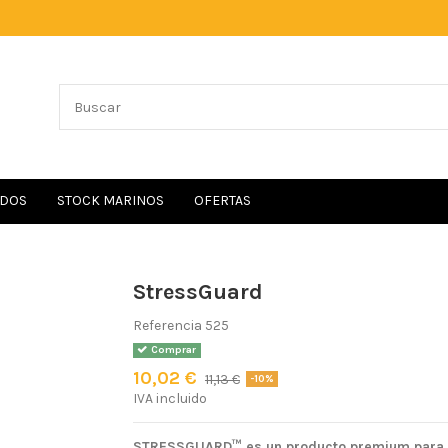
IDOS
STOCK MARINOS
OFERTAS
StressGuard
Referencia
525
Comprar
10,02 €
11,13 €
-10%
IVA incluido
STRESSGUARD™ es un producto premium para la