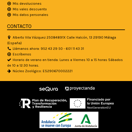
Mis devoluciones
Mis vales descuento
Mis datos personales
CONTACTO
Alberto Vila Vázquez 25084891X Calle Halcón, 13 29190 Málaga
(España)
Llámanos ahora: 952 43 29 50 - 601 11 43 31
Escríbenos
Horario de verano en tienda: Lunes a Viernes 10 a 15 horas Sábados
de 10 a 12:30 horas.
Núcleo Zoológico: ES290670002221