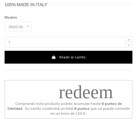
100% MADE IN ITALY
Modelo
Añadir al carrito
redeem
Comprando este producto podrás acumular hasta
6
puntos de
fidelidad
. Su carrito contendrá un total
6
puntos
que se puede convertir
en un bono de
1,20 €
.