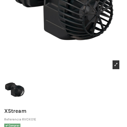
XStream
Referencia
RVOX01E
Comprar