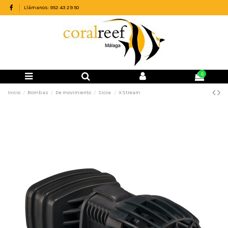
Llámanos: 952 43 29 50
0
Inicio
Bombas
De movimiento
Sicce
XStream