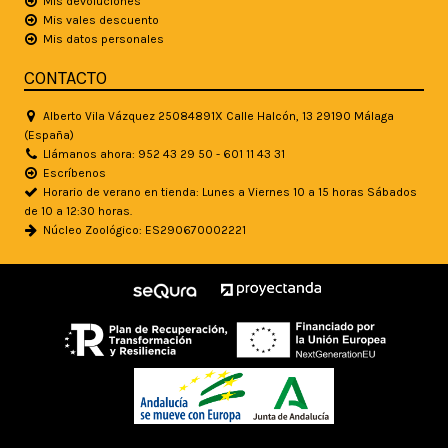
Mis devoluciones
Mis vales descuento
Mis datos personales
CONTACTO
Alberto Vila Vázquez 25084891X Calle Halcón, 13 29190 Málaga
(España)
Llámanos ahora: 952 43 29 50 - 601 11 43 31
Escríbenos
Horario de verano en tienda: Lunes a Viernes 10 a 15 horas Sábados
de 10 a 12:30 horas.
Núcleo Zoológico: ES290670002221