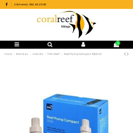
Llámanos: 952 43 29 50
0
Inicio
Bombas
Subida
TMC Reef
Reef Pump Compact 5000 DC