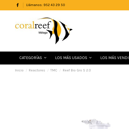
Llámanos: 952 43 29 50
LOS MÁS VEND
CATEGORÍAS
LOS MÁS USADOS
Inicio
Reactores
TMC
Reef Bio Gro S 2.0