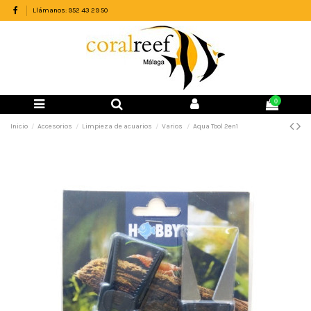
Llámanos: 952 43 29 50
0
Inicio
Accesorios
Limpieza de acuarios
Varios
Aqua Tool 2en1