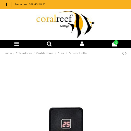
Llámanos: 952 43 29 50
0
Inicio
Enfriadores
Ventiladores
Blau
Fan-controller