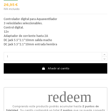
26,95 €
IVA incluido
Controlador digital para Aquaventilador
3 velocidades seleccionables.
Control digital.
12v
Adaptador de corriente hasta 2A
DC jack 5.5*2.1*10mm salida macho
DC jack 5.5*2.1*10mm entrada hembra
Añadir al carrito
redeem
Comprando este producto podrás acumular hasta
2
puntos de
fidelidad
. Su carrito contendrá un total
2
puntos
que se puede convertir