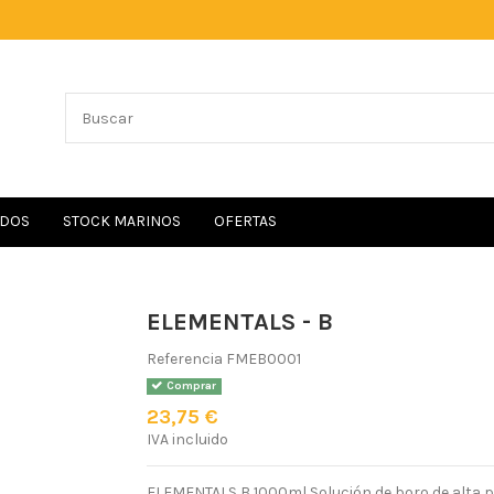
IDOS
STOCK MARINOS
OFERTAS
ELEMENTALS - B
Referencia
FMEB0001
Comprar
23,75 €
IVA incluido
ELEMENTALS B 1000ml Solución de boro de alta pu