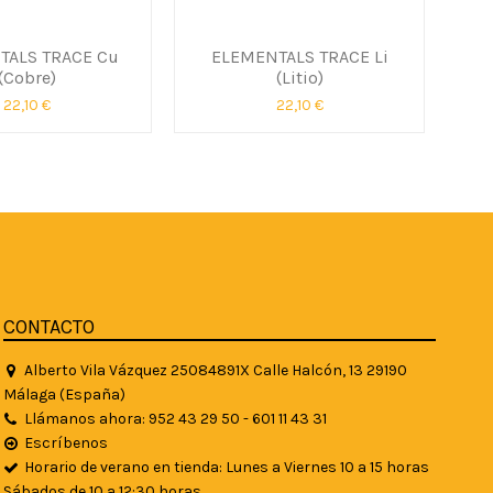
TALS TRACE Cu
ELEMENTALS TRACE Li
(Cobre)
(Litio)
22,10 €
22,10 €
CONTACTO
Alberto Vila Vázquez 25084891X Calle Halcón, 13 29190
Málaga (España)
Llámanos ahora: 952 43 29 50 - 601 11 43 31
Escríbenos
Horario de verano en tienda: Lunes a Viernes 10 a 15 horas
Sábados de 10 a 12:30 horas.