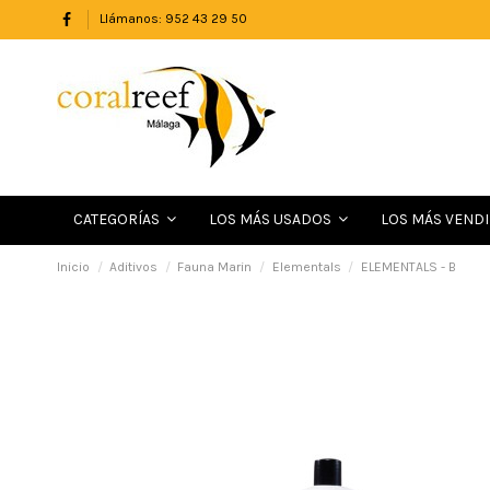
Llámanos: 952 43 29 50
LOS MÁS VEND
CATEGORÍAS
LOS MÁS USADOS
Inicio
Aditivos
Fauna Marin
Elementals
ELEMENTALS - B