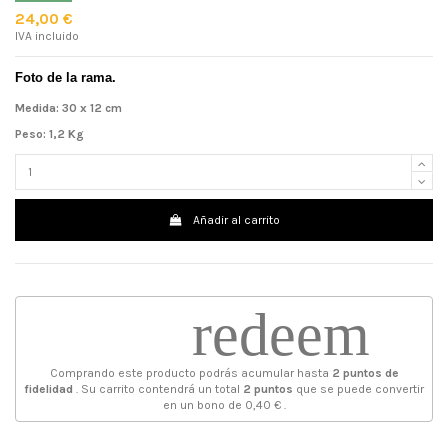
24,00 €
IVA incluido
Foto de la rama.
Medida: 30 x 12 cm
Peso: 1,2 Kg
Añadir al carrito
redeem
Comprando este producto podrás acumular hasta
2
puntos de
fidelidad
. Su carrito contendrá un total
2
puntos
que se puede convertir
en un bono de
0,40 €
.