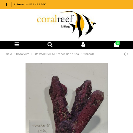
Llámanos: 952 43 29 50
0
Inicio
Roca Viva
Life Rock Belize Branch CaribSea
Tronco 8