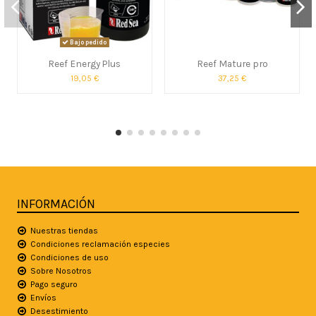
Bajo pedido
Reef Energy Plus
Reef Mature pro
19,05 €
37,25 €
INFORMACIÓN
Nuestras tiendas
Condiciones reclamación especies
Condiciones de uso
Sobre Nosotros
Pago seguro
Envíos
Desestimiento