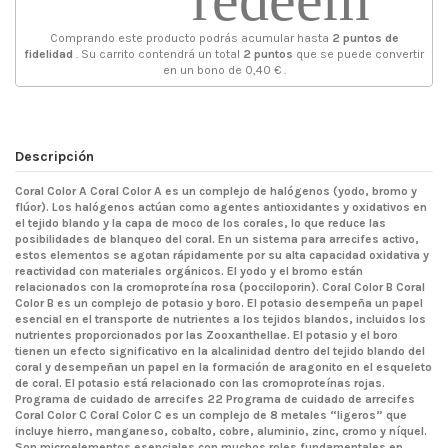
Comprando este producto podrás acumular hasta
2
puntos de
fidelidad
. Su carrito contendrá un total
2
puntos
que se puede convertir
en un bono de
0,40 €
.
Descripción
Coral Color A Coral Color A es un complejo de halógenos (yodo, bromo y
flúor). Los halógenos actúan como agentes antioxidantes y oxidativos en
el tejido blando y la capa de moco de los corales, lo que reduce las
posibilidades de blanqueo del coral. En un sistema para arrecifes activo,
estos elementos se agotan rápidamente por su alta capacidad oxidativa y
reactividad con materiales orgánicos. El yodo y el bromo están
relacionados con la cromoproteína rosa (pocciloporin). Coral Color B Coral
Color B es un complejo de potasio y boro. El potasio desempeña un papel
esencial en el transporte de nutrientes a los tejidos blandos, incluidos los
nutrientes proporcionados por las Zooxanthellae. El potasio y el boro
tienen un efecto significativo en la alcalinidad dentro del tejido blando del
coral y desempeñan un papel en la formación de aragonito en el esqueleto
de coral. El potasio está relacionado con las cromoproteínas rojas.
Programa de cuidado de arrecifes 22 Programa de cuidado de arrecifes
Coral Color C Coral Color C es un complejo de 8 metales “ligeros” que
incluye hierro, manganeso, cobalto, cobre, aluminio, zinc, cromo y níquel.
Son microelementos esenciales con muchos roles fundamentales en