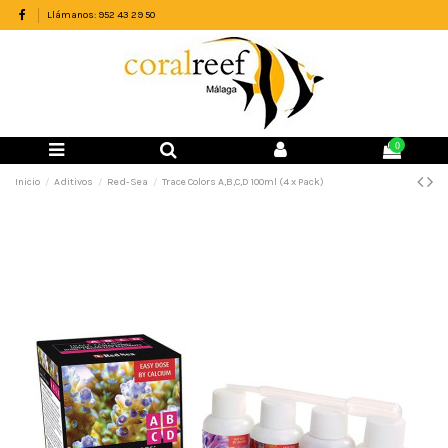
Llámanos: 952 43 29 50
0
Inicio
Aditivos
Red-Sea
Trace Colors A,B,C,D 100ml (4 x Pack)