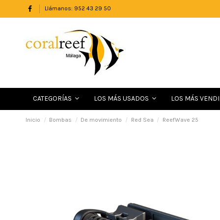
Llámanos: 952 43 29 50
LOS MÁS VEND
CATEGORÍAS
LOS MÁS USADOS
Inicio
Bombas
De movimiento
Red Sea
ReefWave 25