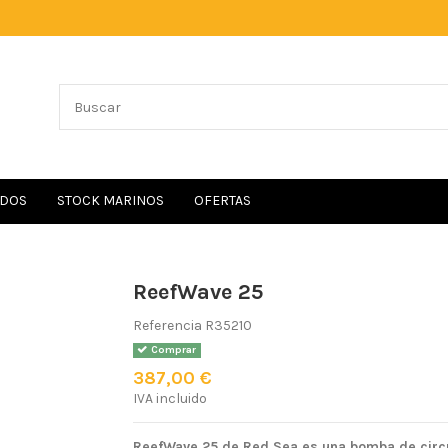
IDOS
STOCK MARINOS
OFERTAS
ReefWave 25
Referencia
R35210
Comprar
387,00 €
IVA incluido
ReefWave 25 de Red Sea es una bomba de circu