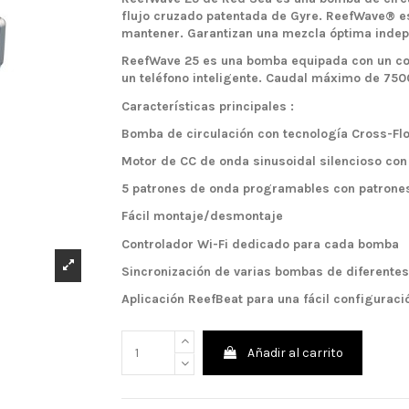
flujo cruzado patentada de Gyre. ReefWave® es 
mantener. Garantizan una mezcla óptima indepe
ReefWave 25 es una bomba equipada con un cont
un teléfono inteligente. Caudal máximo de 750
Características principales :
Bomba de circulación con tecnología Cross-Flow
Motor de CC de onda sinusoidal silencioso co
5 patrones de onda programables con patrones
Fácil montaje/desmontaje
Controlador Wi-Fi dedicado para cada bomba
Sincronización de varias bombas de diferente
Aplicación ReefBeat para una fácil configuració
Añadir al carrito